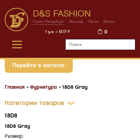
D&S FASHION
Санкт-Петербург
Москва
Пенза
Минск
0
1 у.е. = 12.17 ₽
Перейти в каталог
Главная
»
Фурнитура
»
18D8 Gray
Категории товаров
18D8
18D8 Gray
Размер: